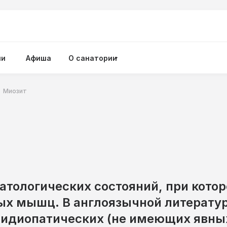
ии
Афиша
О санатории
Миозит
атологических состояний, при кото
ых мышц. В англоязычной литерату
идиопатических (не имеющих явны