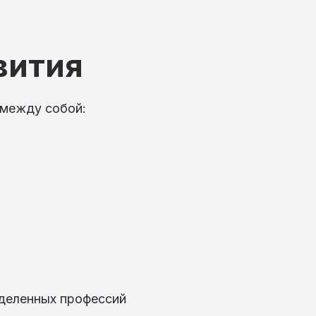
вития
 между собой:
еделенных профессий