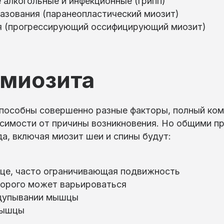
е алкогольные и инфекционные (грипп)
азования (паранеопластический миозит)
ия (прогрессирующий оссифицирующий миозит)
миозита
способны совершенно разные факторы, полный ко
исимости от причины возникновения. Но общими п
а, включая миозит шеи и спины будут:
це, часто ограничивающая подвижность
торого может варьироваться
ощупывании мышцы
мышцы