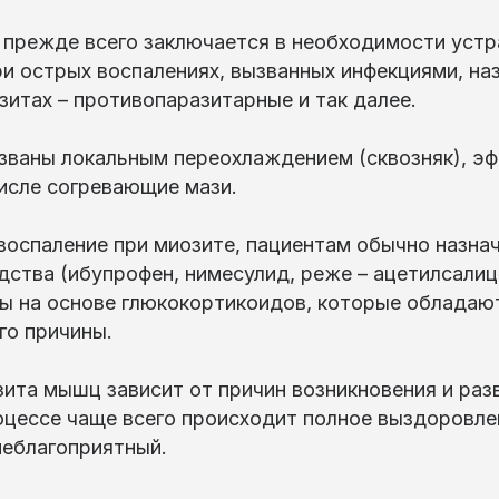
 прежде всего заключается в необходимости уст
ри острых воспалениях, вызванных инфекциями, н
зитах – противопаразитарные и так далее.
званы локальным переохлаждением (сквозняк), эф
исле согревающие мази.
воспаление при миозите, пациентам обычно назн
ства (ибупрофен, нимесулид, реже – ацетилсалиц
ты на основе глюкокортикоидов, которые обладаю
го причины.
ита мышц зависит от причин возникновения и ра
оцессе чаще всего происходит полное выздоровле
неблагоприятный.