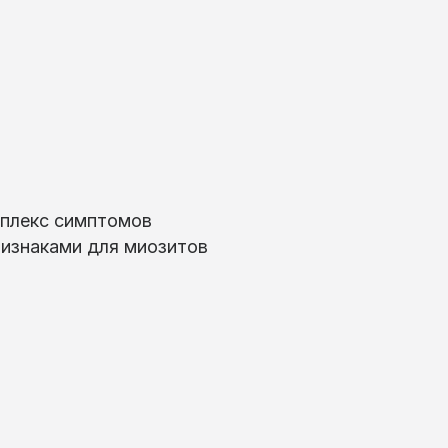
мплекс симптомов
ризнаками для миозитов