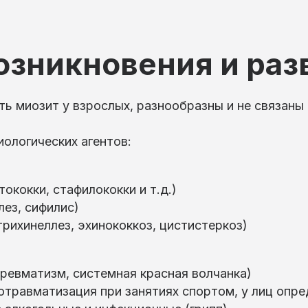
озникновения и раз
ь миозит у взрослых, разнообразны и не связаны
иологических агентов:
ококки, стафилококки и т.д.)
лез, сифилис)
трихинеллез, эхинококкоз, цистистеркоз)
(ревматизм, системная красная волчанка)
ротравматизация при занятиях спортом, у лиц опр