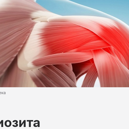
ека
иозита