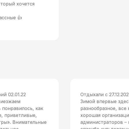
оторый хочется
ассные 👍
ий 02.01.22
Отдыхали с 27.12.20
Приезжаем
Зимой впервые здес
 понравилось, как
разнообразное, все
е, приветливые,
хорошая организаци
тры». Внимательные
администраторов – 