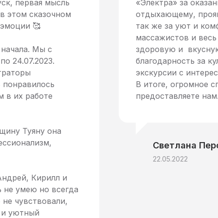
уск, первая мысль
«Электра» за оказа
з в этом сказочном
отдыхающему, прояв
 эмоции 🥰
так же за уют и ком
массажистов и весь
начала. Мы с
здоровую и вкусную
по 24.07.2023.
благодарность за к
траторы
экскурсии с интере
ь понравилось
В итоге, огромное с
 в их работе
предоставляете нам
щину Туяну она
ессионализм,
Светлана Пер
22.05.2022
Андрей, Кирилл и
 не умею но всегда
 не чувствовали,
 и уютный