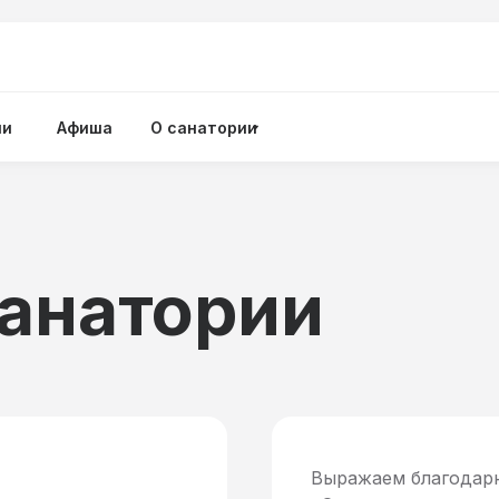
ии
Афиша
О санатории
санатории
Выражаем благодарн