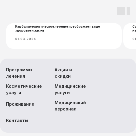
Экскурсии
Как бальнеологическое лечение преображает ваше
С
здоровье и жизнь
и 
01.03.2024
0
Программы
Акции и
лечения
скидки
Косметические
Медицинские
услуги
услуги
Медицинский
Проживание
персонал
Контакты