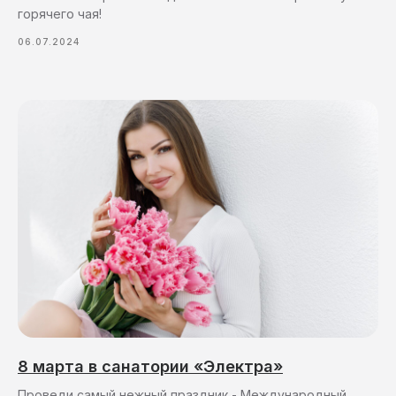
горячего чая!
06.07.2024
Подпишите
рассылку
и будьте в
актуальны
санатория
Подпишитесь на
рассылку
и будьте в курсе
актуальных новостей
санатория Электра
8 марта в санатории «Электра»
Проведи самый нежный праздник - Международный