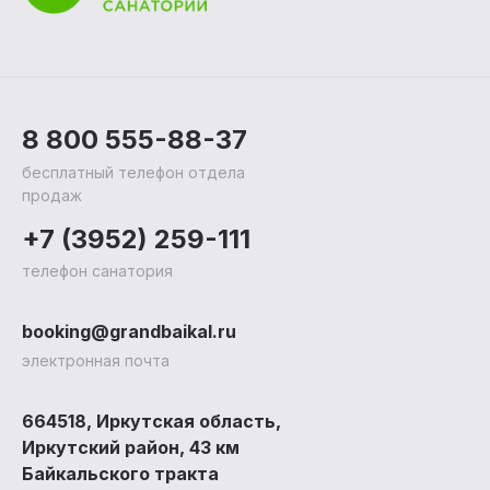
8 800 555-88-37
бесплатный телефон отдела
продаж
+7 (3952) 259-111
телефон санатория
Санаторий
Лече
Прогр
booking@grandbaikal.ru
электронная почта
Акции и скидки
Лечеб
Обще
Афиша
Детск
Прие
664518, Иркутская область,
Биб
проц
Д
Отзывы
Медиц
Иркутский район, 43 км
3D-тур
Байкальского тракта
Документация