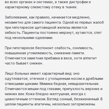
во всех органах и системах, а также дистрофии и
характерному слизистому отеку в тканях.
Заболевание, как правило, начинается медленно,
незаметно для самого пациента. Одной из первых жалоб
при гипотиреозе щитовидной железы является
зябкость. Пациенты постоянно мерзнут, кутаются, спят
под несколькими одеялами.
При гипотиреозе беспокоит слабость, сонливость,
повышенная утомляемость, снижение памяти.
Отмечается заметная прибавка в весе, хотя аппетит
часто бывает снижен.
Лицо больных имеет характерный вид: оно
одутловатое, отечное с утолщенным носом и дряблыми
отвисшими щеками. Мимика бедная, невыразительная.
Отмечаются мешки под глазами, припухлость верхних и
нижних век. Кожа бледно-желтушная, иногда с
цианотичным оттенком. Взгляд сонный, безжизненный. В
целом пациенты апатичны, несколько заторможены.