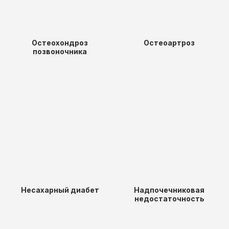
Остеохондроз
Остеоартроз
позвоночника
Несахарный диабет
Надпочечниковая
недостаточность