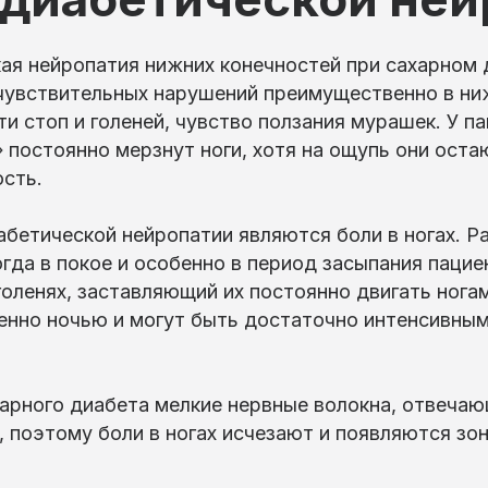
я нейропатия нижних конечностей при сахарном 
чувствительных нарушений преимущественно в ни
ти стоп и голеней, чувство ползания мурашек. У п
 постоянно мерзнут ноги, хотя на ощупь они ост
сть.
етической нейропатии являются боли в ногах. Р
огда в покое и особенно в период засыпания паци
оленях, заставляющий их постоянно двигать ногам
енно ночью и могут быть достаточно интенсивным
арного диабета мелкие нервные волокна, отвеча
 поэтому боли в ногах исчезают и появляются зон