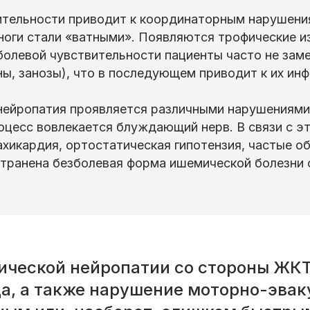
ительности приводит к координаторным нарушени
ноги стали «ватными». Появляются трофические из
болевой чувствительности пациенты часто не за
ны, занозы), что в последующем приводит к их ин
нейропатия проявляется различными нарушениями
роцесс вовлекается блуждающий нерв. В связи с э
ахикардия, ортостатическая гипотензия, частые о
ранена безболевая форма ишемической болезни с
ческой нейропатии со стороны ЖКТ
а, а также нарушение моторно-эвак