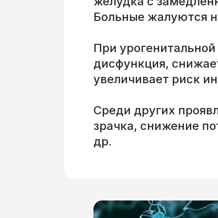
желудка с замедлен
Больные жалуются н
При урогенитальной
дисфункция, снижает
увеличивает риск и
Среди других прояв
зрачка, снижение по
др.