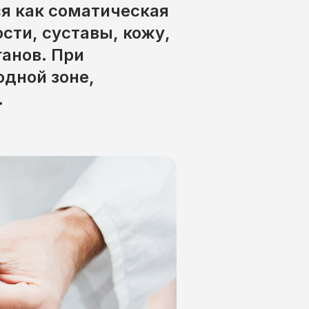
я как соматическая
ти, суставы, кожу,
ганов. При
одной зоне,
.