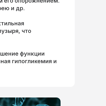
м его опорожнением.
ею и др.
ктильная
узыря, что
ушение функции
мная гипогликемия и