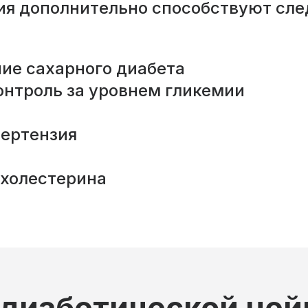
ия дополнительно способствуют сл
ие сахарного диабета
онтроль за уровнем гликемии
пертензия
 холестерина
диабетической ней