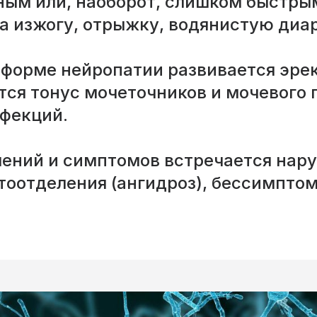
ным или, наоборот, слишком быстры
а изжогу, отрыжку, водянистую диар
 форме нейропатии развивается эре
ся тонус мочеточников и мочевого п
нфекций.
лений и симптомов встречается нар
тоотделения (ангидроз), бессимпто