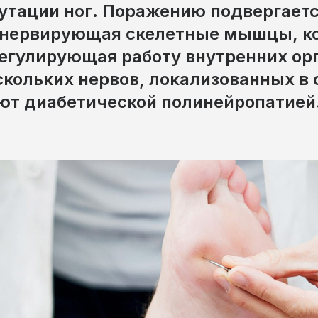
утации ног. Поражению подвергаетс
ннервирующая скелетные мышцы, кос
регулирующая работу внутренних ор
кольких нервов, локализованных в 
ют диабетической полинейропатией