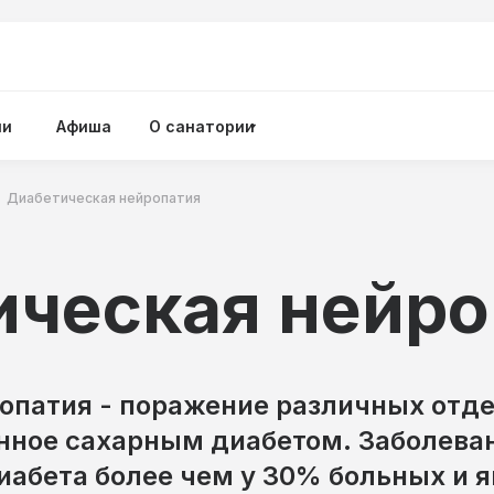
ии
Афиша
О санатории
Диабетическая нейропатия
ическая нейро
опатия - поражение различных отд
нное сахарным диабетом. Заболева
диабета более чем у 30% больных и 