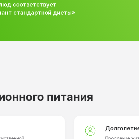
люд соответствует
иант стандартной диеты»
ионного питания
Долголети
умственной
Продление жиз