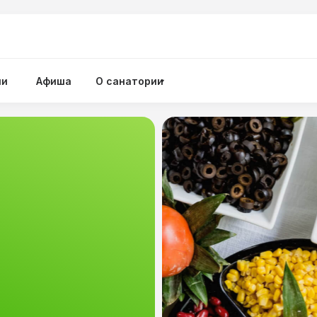
ии
Афиша
О санатории