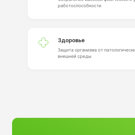
работоспособности
Узнайте цены прог
Здоровье
Защита организма от патологическ
проживанием в са
внешней среды