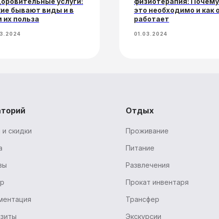
оровительные услуги:
физиотерапия: Почему
ие бывают виды и в
это необходимо и как 
 их польза
работает
03.2024
01.03.2024
аторий
Отдых
 и скидки
Проживание
а
Питание
вы
Развлечения
ур
Прокат инвентаря
ментация
Трансфер
изиты
Экскурсии