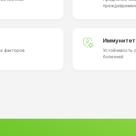
преждевремен
рамм лечения с
Иммунитет
их факторов
Устойчивость 
натории Электра
болезней