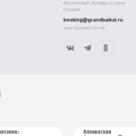
бесплатный телефон отдела
продаж
booking@grandbaikal.ru
электронная почта
и
Косметические
рограммы лечения
Акции и скидки
услуги
Медицинские
Проживание
услуги
наторно-
Аппаратная