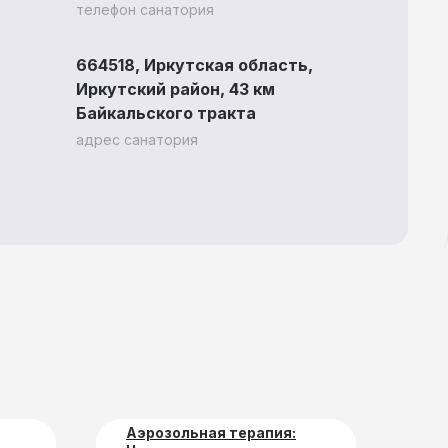
телефон санатория
664518, Иркутская область,
Иркутский район, 43 км
Байкальского тракта
адрес санатория
Контакты
Медицинский
персонал
Аэрозольная терапия:
Во