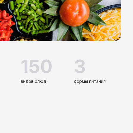
150
3
видов блюд
формы питания