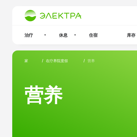
治疗
休息
住宿
库存
家
/
在疗养院度假
/
营养
营养