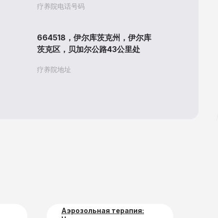
疗养院电话号码
664518，伊尔库茨克州，伊尔库
茨克区，贝加尔公路43公里处
疗养院地址
联系方式
医务人员
Аэрозольная терапия:
Во