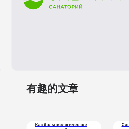
有趣的文章
Как бальнеологическое
Са