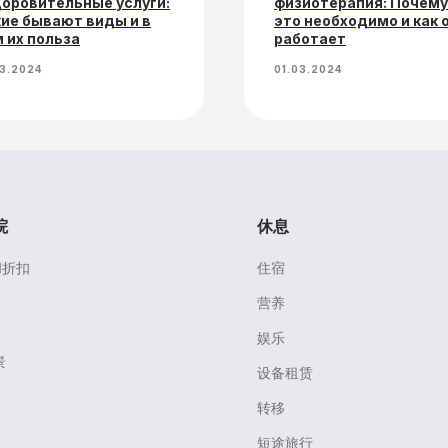
оровительные услуги:
физиотерапия: Почему
ие бывают виды и в
это необходимо и как 
 их польза
работает
03.2024
01.03.2024
院
休息
和折扣
住宿
营养
娱乐
景
设备租赁
转移
短途旅行