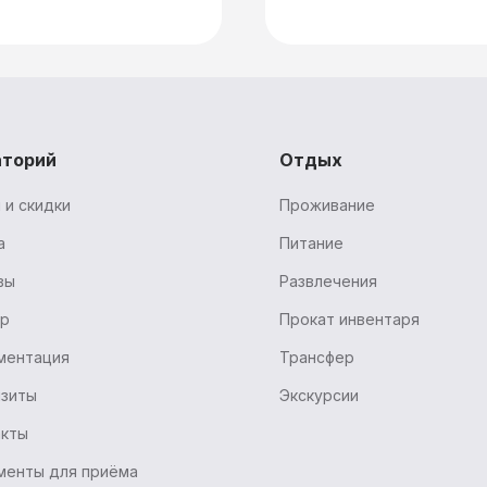
аторий
Отдых
 и скидки
Проживание
а
Питание
вы
Развлечения
ур
Прокат инвентаря
ментация
Трансфер
изиты
Экскурсии
акты
менты для приёма