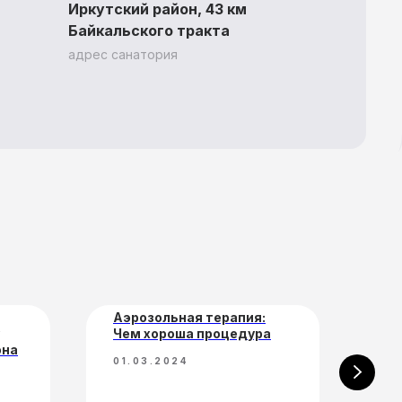
Иркутский район, 43 км
Байкальского тракта
адрес санатория
Контакты
Медицинский
персонал
Аэрозольная терапия:
Во
Чем хороша процедура
Фи
она
по
01.03.2024
ле
зд