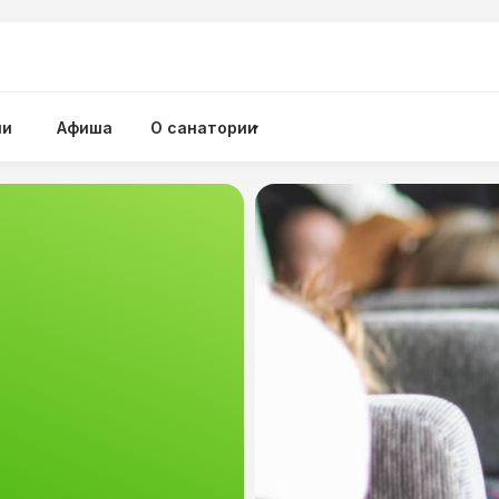
ии
Афиша
О санатории