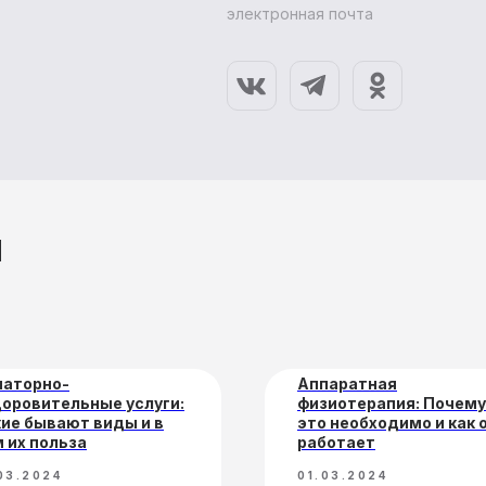
электронная почта
и
Косметические
рограммы лечения
Акции и скидки
услуги
Медицинские
Проживание
услуги
наторно-
Аппаратная
оровительные услуги:
физиотерапия: Почему
ие бывают виды и в
это необходимо и как 
 их польза
работает
03.2024
01.03.2024