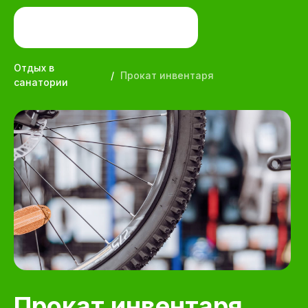
Отдых в
/
Прокат инвентаря
санатории
Прокат инвентаря