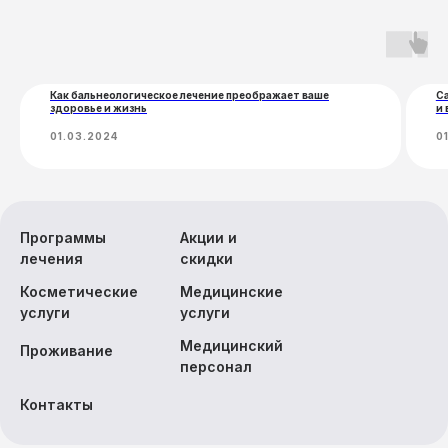
Экскурсии
Как бальнеологическое лечение преображает ваше
С
здоровье и жизнь
и 
01.03.2024
0
Программы
Акции и
лечения
скидки
Косметические
Медицинские
услуги
услуги
Медицинский
Проживание
персонал
Контакты