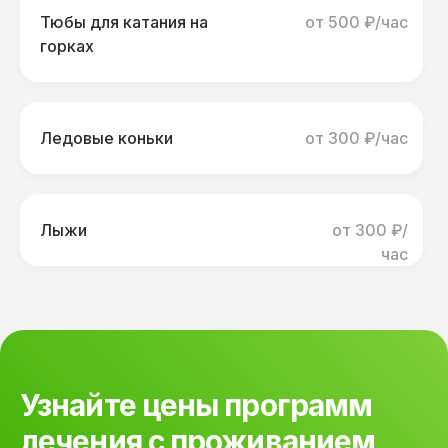
лечения
Тюбы для катания на
от 500 ₽/час
с прожива
горках
санатории
Ледовые коньки
от 300 ₽/час
Лыжи
от 300 ₽/
час
Узнайте цены программ
лечения с проживанием