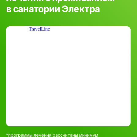
в санатории Электра
TravelLine
*программы лечения рассчитаны минимум