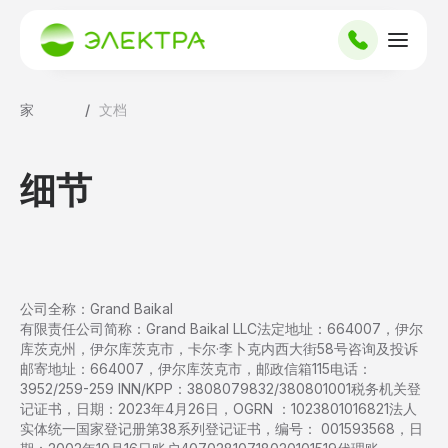
家
/
文档
细节
公司全称：
Grand Baikal
有限责任公司
简称：
Grand Baikal LLC
法定地址：
664007，伊尔
库茨克州，伊尔库茨克市，卡尔·李卜克内西大街58号
咨询及投诉
邮寄地址：
664007，伊尔库茨克市，邮政信箱115
电话
：
3952/259-259
INN/KPP：
3808079832/380801001
税务机关
登
记证书，
日期：2023年4月26日，
OGRN
：1023801016821法人
实体统一国家登记
册
第38系列
登记证书，编号： 001593568，日