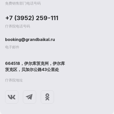
免费销售部门电话号码
+7 (3952) 259-111
疗养院电话号码
疗养院
治疗
治疗方
booking@grandbaikal.ru
电子邮件
促销和折扣
医疗程
海报
儿童教育
一般
预约
疾
664518，伊尔库茨克州，伊尔库
入
3D全景
评论
医务人
茨克区，贝加尔公路43公里处
游览
文档
细节
疗养院地址
联系方式
休息
医疗服务
住宿