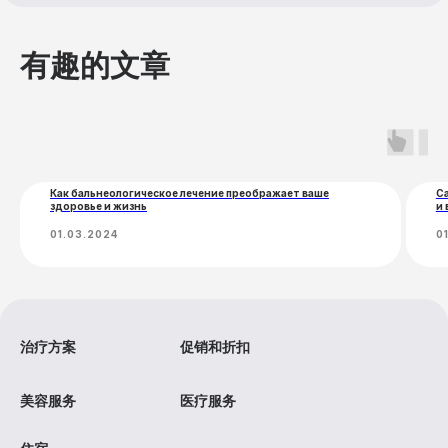
医学美容
营养
有趣的文章
转移
娱乐
设备租赁
短途旅行
Как бальнеологическое лечение преображает ваше
С
здоровье и жизнь
и 
01.03.2024
0
治疗方案
促销和折扣
美容服务
医疗服务