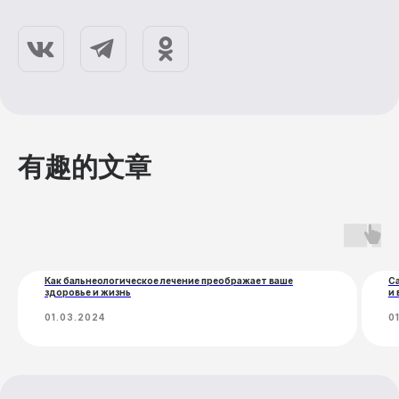
联系方式
休息
医疗服务
住宿
医学美容
营养
有趣的文章
转移
娱乐
设备租赁
短途旅行
Как бальнеологическое лечение преображает ваше
С
здоровье и жизнь
и 
01.03.2024
0