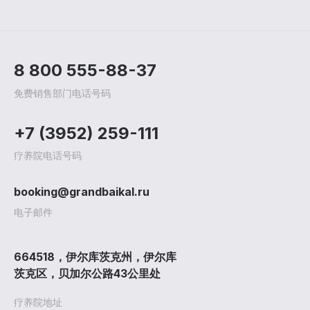
8 800 555-88-37
免费销售部门电话号码
+7 (3952) 259-111
疗养院电话号码
疗养院
治疗
治疗方
booking@grandbaikal.ru
电子邮件
促销和折扣
医疗程
海报
儿童教育
一般
预约
疾
664518，伊尔库茨克州，伊尔库
入
3D全景
评论
医务人
茨克区，贝加尔公路43公里处
游览
文档
细节
疗养院地址