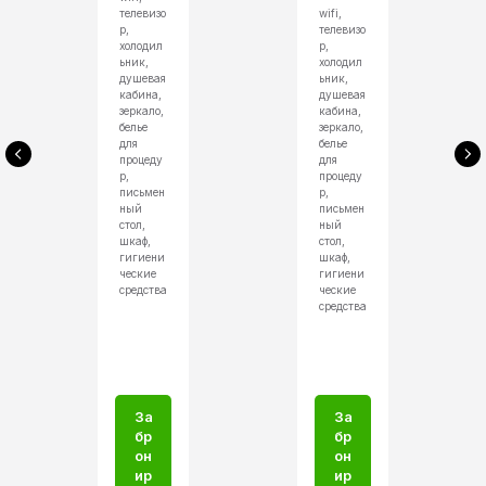
телевизо
wifi,
р,
телевизо
холодил
р,
ьник,
холодил
душевая
ьник,
кабина,
душевая
зеркало,
кабина,
белье
зеркало,
для
белье
процеду
для
р,
процеду
письмен
р,
ный
письмен
стол,
ный
шкаф,
стол,
гигиени
шкаф,
ческие
гигиени
средства
ческие
средства
За
За
бр
бр
он
он
ир
ир