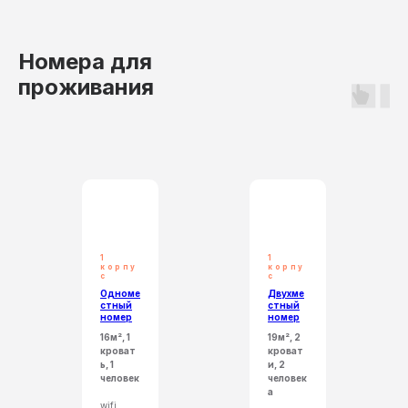
Номера для
проживания
1
1
корпу
корпу
с
с
Одноме
Двухме
стный
стный
номер
номер
16м², 1
19м², 2
кроват
кроват
ь, 1
и, 2
человек
человек
а
wifi,