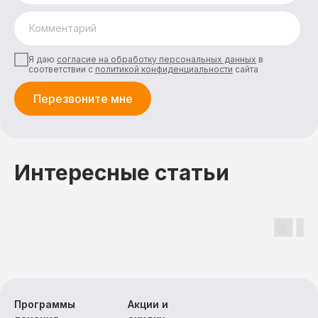
Отд
Медицинские услуги
Прожи
Я даю
согласие на обработку персональных данных
в
соответствии с
политикой конфиденциальности
сайта
Медицинская косметология
Питан
Перезвоните мне
Трансфер
Развл
Прокат инвентаря
Экскурсии
Интересные статьи
Программы
Акции и