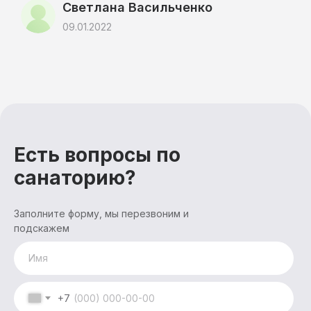
Светлана Васильченко
09.01.2022
Санаторий
Лече
Есть вопросы по
Прогр
санаторию?
Акции и скидки
Лечеб
Заполните форму, мы перезвоним и
Обще
Афиша
Детск
Прие
подскажем
Биб
проц
Д
Отзывы
Медиц
3D-тур
Документация
Реквизиты
Контакты
+7