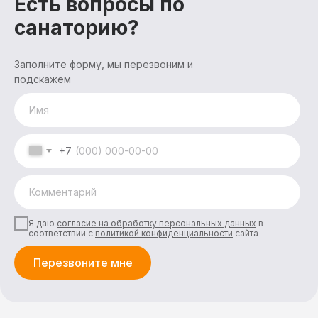
Есть вопросы по
Прогр
санаторию?
Акции и скидки
Лечеб
Заполните форму, мы перезвоним и
Обще
Афиша
Детск
Прие
подскажем
Биб
проц
Д
Отзывы
Медиц
3D-тур
Документация
Реквизиты
Контакты
+7
Отд
Медицинские услуги
Прожи
Я даю
согласие на обработку персональных данных
в
соответствии с
политикой конфиденциальности
сайта
Медицинская косметология
Питан
Перезвоните мне
Трансфер
Развл
Прокат инвентаря