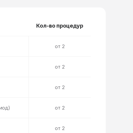
Кол-во процедур
от 2
от 2
от 2
иод)
от 2
от 2