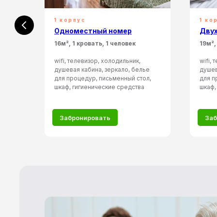
1 корпус
1 ко
Одноместный номер
Дву
 3
16м², 1 кровать, 1 человек
19м²,
wifi, телевизор, холодильник,
wifi,
душевая кабина, зеркало, белье
душев
ье
для процедур, письменный стол,
для п
л,
шкаф, гигиенические средства
шкаф,
Забронировать
Заб