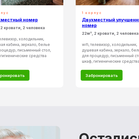
рпус
1 корпус
хместный номер
Двухместный улучшен
номер
 2 кровати, 2 человека
22м², 2 кровати, 2 человека
 телевизор, холодильник,
ая кабина, зеркало, белье
wifi, телевизор, холодильник,
роцедур, письменный стол,
душевая кабина, зеркало, бел
 гигиенические средства
для процедур, письменный ст
шкаф, гигиенические средства
ронировать
Забронировать
Осталис