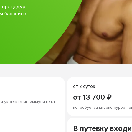
 процедур,
м бассейна.
от 2 суток
от 13 700 ₽
 и укрепление иммунитета
не требует санаторно-курортно
В путевку входи