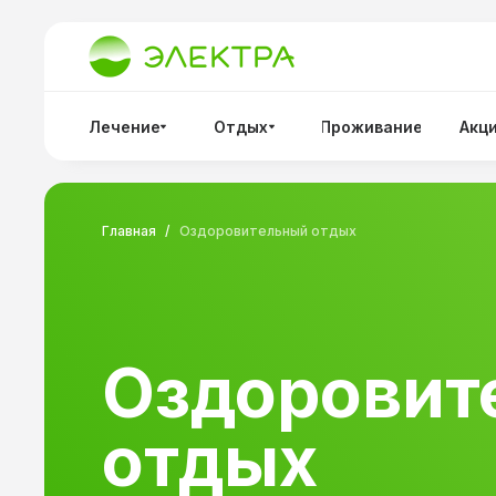
Лечение
Отдых
Проживание
Акц
Главная
/
Оздоровительный отдых
Оздоровит
отдых