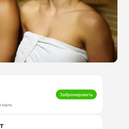
Забронировать
й карты
т