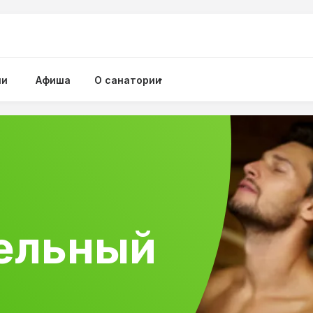
ии
Афиша
О санатории
ельный