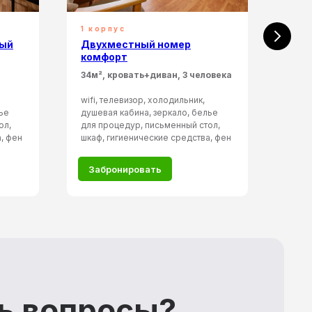
1 корпус
Кот
ный
Двухместный номер
Дву
комфорт
ком
34м², кровать+диван, 3 человека
35м²
wifi, телевизор, холодильник,
wifi,
ье
душевая кабина, зеркало, белье
душе
ол,
для процедур, письменный стол,
для 
, фен
шкаф, гигиенические средства, фен
шкаф
Забронировать
За
ь вопросы?