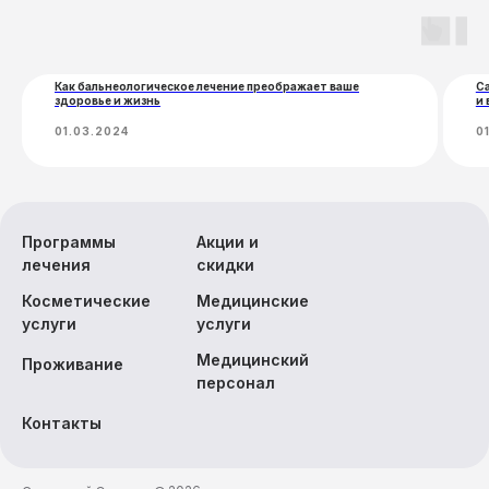
Экскурсии
Как бальнеологическое лечение преображает ваше
С
здоровье и жизнь
и 
01.03.2024
0
Программы
Акции и
лечения
скидки
Косметические
Медицинские
услуги
услуги
Медицинский
Проживание
персонал
Контакты