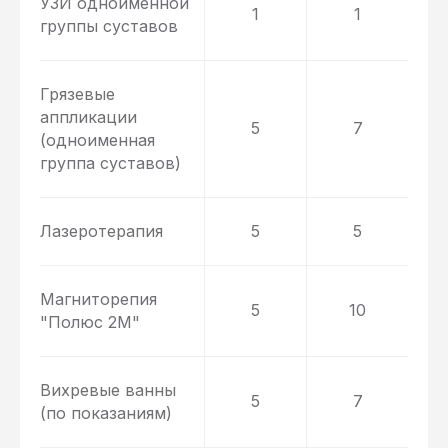
УЗИ одноименной
1
1
группы суставов
Грязевые
аппликации
5
7
(одноименная
группа суставов)
Лазеротерапия
5
5
Магниторепия
5
10
"Полюс 2М"
Вихревые ванны
5
7
(по показаниям)