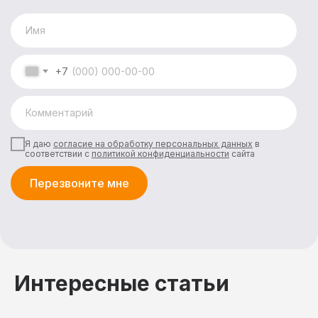
Прогр
Акции и скидки
Лечеб
+7
Обще
Афиша
Детск
Прие
Биб
проц
Д
Отзывы
Медиц
3D-тур
Документация
Реквизиты
Я даю
согласие на обработку персональных данных
в
Контакты
соответствии с
политикой конфиденциальности
сайта
Перезвоните мне
Отд
Медицинские услуги
Прожи
Медицинская косметология
Питан
Интересные статьи
Трансфер
Развл
Прокат инвентаря