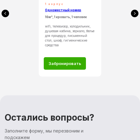
1 корпус
Одноместный номер
16м², 1 кровать, 1 человек
wifi, телевизор, холодильник,
душевая кабина, зеркало, белье
для процедур, письменный
стол, шкаф, гигиенические
средства
Забронировать
Остались вопросы?
Заполните форму, мы перезвоним и
Санаторий
Лече
подскажем