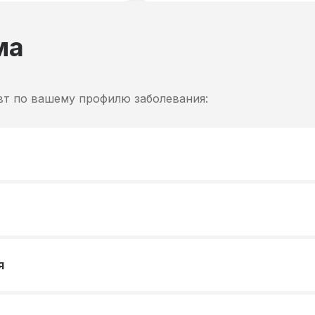
ма
вт по вашему профилю заболевания:
я