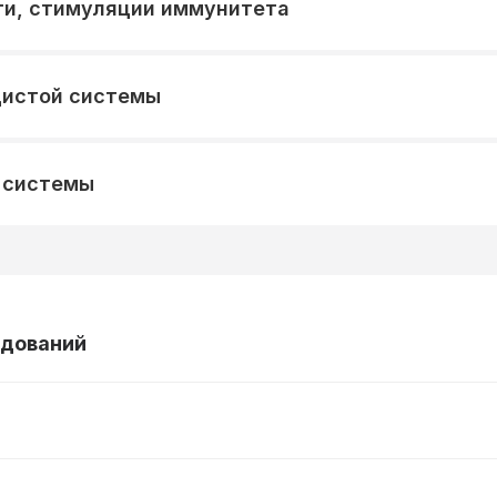
ти, стимуляции иммунитета
дистой системы
й системы
едований