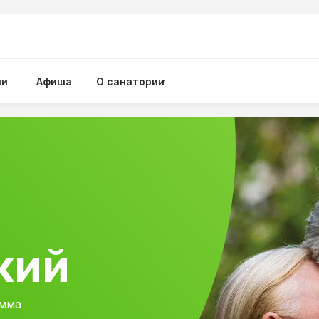
ии
Афиша
О санатории
кий
амма