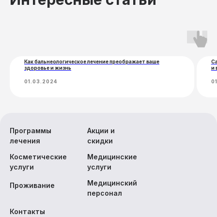
Прокат инвентаря
Экскурсии
Как бальнеологическое лечение преображает ваше
С
здоровье и жизнь
и 
01.03.2024
0
Программы
Акции и
лечения
скидки
Косметические
Медицинские
услуги
услуги
Медицинский
Проживание
персонал
Контакты