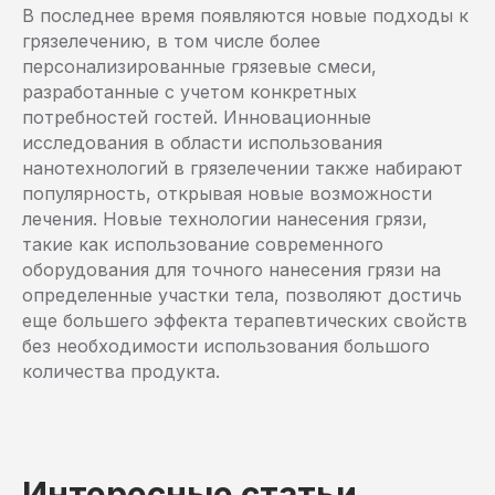
В последнее время появляются новые подходы к
грязелечению, в том числе более
Санаторий
Лече
персонализированные грязевые смеси,
разработанные с учетом конкретных
Прогр
потребностей гостей. Инновационные
Акции и скидки
Лечеб
исследования в области использования
нанотехнологий в грязелечении также набирают
Обще
Афиша
Детск
Прие
популярность, открывая новые возможности
Биб
проц
Д
Отзывы
Медиц
лечения. Новые технологии нанесения грязи,
3D-тур
такие как использование современного
Документация
оборудования для точного нанесения грязи на
Реквизиты
Контакты
определенные участки тела, позволяют достичь
еще большего эффекта терапевтических свойств
без необходимости использования большого
Отд
количества продукта.
Медицинские услуги
Прожи
Медицинская косметология
Питан
Интересные статьи
Трансфер
Развл