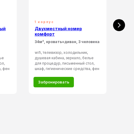
1 корпус
Кот
ный
Двухместный номер
Дву
комфорт
ком
34м², кровать+диван, 3 человека
35м²
wifi, телевизор, холодильник,
wifi,
ье
душевая кабина, зеркало, белье
душе
ол,
для процедур, письменный стол,
для 
, фен
шкаф, гигиенические средства, фен
шкаф
Забронировать
За