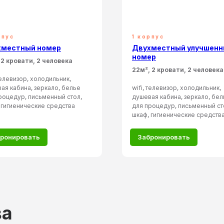
рпус
1 корпус
хместный номер
Двухместный улучшен
номер
 2 кровати, 2 человека
22м², 2 кровати, 2 человека
 телевизор, холодильник,
ая кабина, зеркало, белье
wifi, телевизор, холодильник,
роцедур, письменный стол,
душевая кабина, зеркало, бел
 гигиенические средства
для процедур, письменный ст
шкаф, гигиенические средства
ронировать
Забронировать
ва