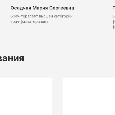
Осадчая Мария Сергеевна
Врач-терапевт высшей категории,
В
врач-физиотерапевт
ф
ф
вания