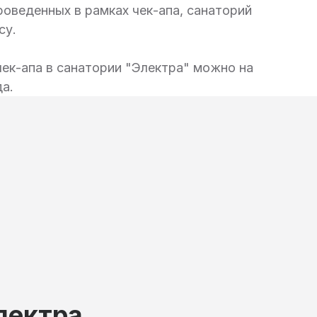
роведенных в рамках чек-апа, санаторий
су.
чек-апа в санатории "Электра" можно на
да.
лектра