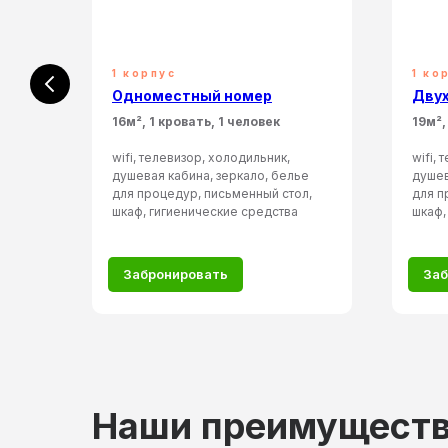
1 корпус
1 ко
Одноместный номер
Дву
 3
16м², 1 кровать, 1 человек
19м²,
wifi, телевизор, холодильник,
wifi,
душевая кабина, зеркало, белье
душев
ье
для процедур, письменный стол,
для п
л,
шкаф, гигиенические средства
шкаф,
Забронировать
Заб
Наши преимущест