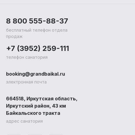
8 800 555-88-37
бесплатный телефон отдела
продаж
+7 (3952) 259-111
телефон санатория
Санаторий
Лече
Прогр
booking@grandbaikal.ru
электронная почта
Акции и скидки
Лечеб
Обще
Афиша
Детск
Прие
664518, Иркутская область,
Биб
проц
Д
Отзывы
Медиц
Иркутский район, 43 км
3D-тур
Байкальского тракта
Документация
Реквизиты
адрес санатория
Контакты