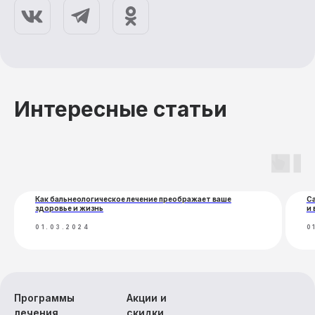
Отд
Медицинские услуги
Прожи
Медицинская косметология
Питан
Интересные статьи
Трансфер
Развл
Прокат инвентаря
Экскурсии
Как бальнеологическое лечение преображает ваше
С
здоровье и жизнь
и 
01.03.2024
0
Программы
Акции и
лечения
скидки